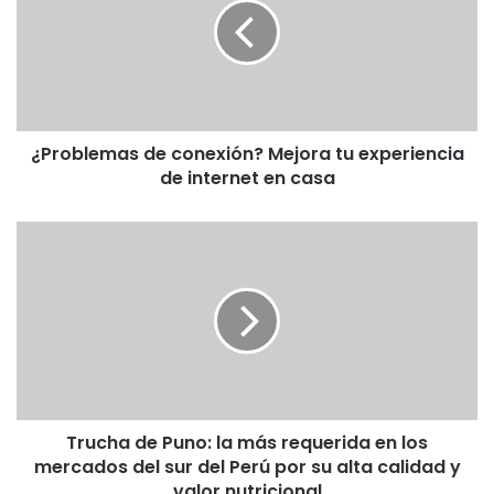
o
b
l
e
m
a
¿Problemas de conexión? Mejora tu experiencia
s
de internet en casa
d
e
c
T
o
r
n
u
e
c
x
h
i
a
ó
d
n
e
?
P
M
Trucha de Puno: la más requerida en los
u
e
mercados del sur del Perú por su alta calidad y
n
j
o
valor nutricional