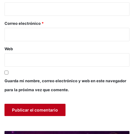
o
i
r
s
o
u
*
Correo electrónico
*
a
l
t
a
Web
c
a
l
i
d
Guarda mi nombre, correo electrónico y web en este navegador
a
d
para la próxima vez que comente.
y
v
a
l
o
r
n