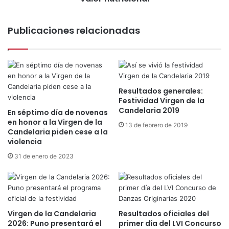
o
:
r
l
a
Publicaciones relacionadas
a
t
m
u
á
e
s
x
r
p
e
e
Resultados generales:
q
r
Festividad Virgen de la
u
Candelaria 2019
i
En séptimo día de novenas
e
e
en honor a la Virgen de la
13 de febrero de 2019
r
Candelaria piden cese a la
n
i
violencia
c
d
i
31 de enero de 2023
a
a
e
d
n
e
l
i
o
n
s
Virgen de la Candelaria
Resultados oficiales del
t
m
2026: Puno presentará el
primer día del LVI Concurso
e