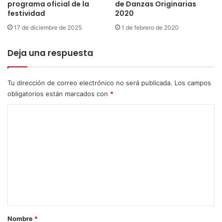
programa oficial de la
de Danzas Originarias
e
r
festividad
2020
r
n
c
17 de diciembre de 2025
1 de febrero de 2020
e
a
t
d
e
Deja una respuesta
o
n
s
c
d
a
Tu dirección de correo electrónico no será publicada.
Los campos
e
s
obligatorios están marcados con
*
l
a
s
C
u
o
r
d
m
e
e
l
P
n
e
t
r
a
ú
p
r
Nombre
*