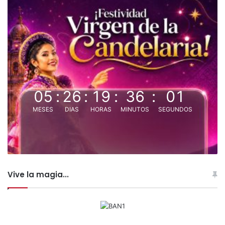
u
t
r
i
c
i
o
n
05
:
26
:
19
:
36
:
00
a
l
MESES
DIAS
HORAS
MINUTOS
SEGUNDOS
Vive la magia...