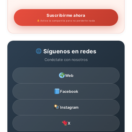
Suscribirme ahora
Activa la campanita para no perderte nada
Síguenos en redes
Conéctate con nosotros
Web
Facebook
Instagram
X