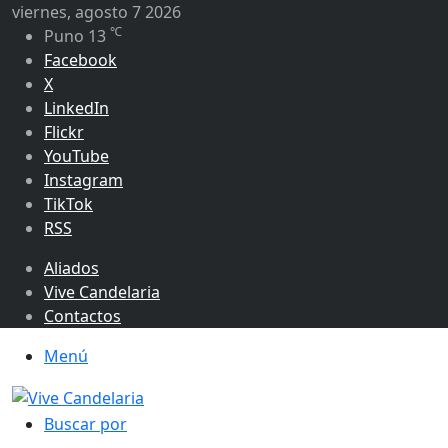
viernes, agosto 7 2026
℃
Puno
13
Facebook
X
LinkedIn
Flickr
YouTube
Instagram
TikTok
RSS
Aliados
Vive Candelaria
Contactos
Menú
Buscar por