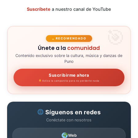
Suscríbete
a nuestro canal de YouTube
RECOMENDADO
Únete a la
comunidad
Contenido exclusivo sobre la cultura, música y danzas de
Puno
Suscribirme ahora
Activa la campanita para no perderte nada
Síguenos en redes
Conéctate con nosotros
Web