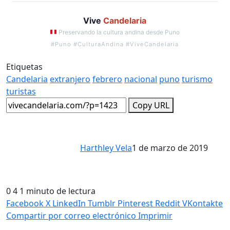
Vive
Candelaria
Preservando la cultura andina desde Puno
#Puno #CulturaAndina #ViveCandelaria
Etiquetas
Candelaria
extranjero
febrero
nacional
puno
turismo
turistas
Copy URL
Harthley Vela
1 de marzo de 2019
0
4
1 minuto de lectura
Facebook
X
LinkedIn
Tumblr
Pinterest
Reddit
VKontakte
Compartir por correo electrónico
Imprimir