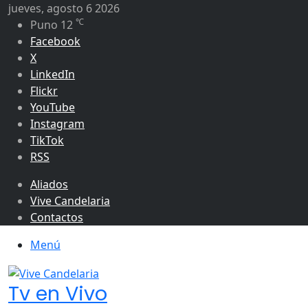
jueves, agosto 6 2026
℃
Puno
12
Facebook
X
LinkedIn
Flickr
YouTube
Instagram
TikTok
RSS
Aliados
Vive Candelaria
Contactos
Menú
Tv en Vivo