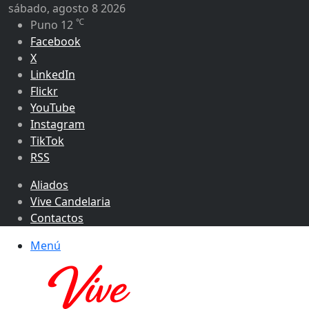
sábado, agosto 8 2026
℃
Puno
12
Facebook
X
LinkedIn
Flickr
YouTube
Instagram
TikTok
RSS
Aliados
Vive Candelaria
Contactos
Menú