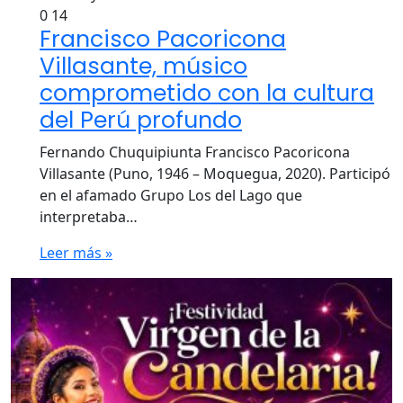
0
14
Francisco Pacoricona
Villasante, músico
comprometido con la cultura
del Perú profundo
Fernando Chuquipiunta Francisco Pacoricona
Villasante (Puno, 1946 – Moquegua, 2020). Participó
en el afamado Grupo Los del Lago que
interpretaba…
Leer más »