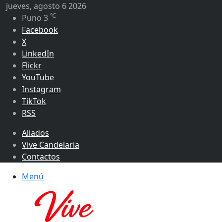
jueves, agosto 6 2026
℃
Puno
3
Facebook
X
LinkedIn
Flickr
YouTube
Instagram
TikTok
RSS
Aliados
Vive Candelaria
Contactos
Menú