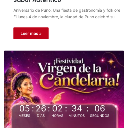
Sabor Auténtico
Aniversario de Puno: Una fiesta de gastronomía y folklore
El lunes 4 de noviembre, la ciudad de Puno celebró su…
Leer más »
05
:
26
:
02
:
34
:
06
MESES
DIAS
HORAS
MINUTOS
SEGUNDOS