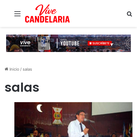
Menú
B
Inicio
/
salas
salas