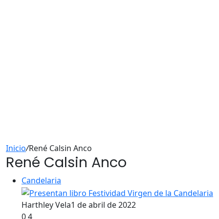
Inicio
/
René Calsin Anco
René Calsin Anco
Candelaria
Harthley Vela
1 de abril de 2022
0
4