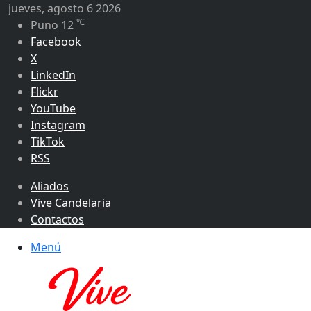
jueves, agosto 6 2026
℃
Puno
12
Facebook
X
LinkedIn
Flickr
YouTube
Instagram
TikTok
RSS
Aliados
Vive Candelaria
Contactos
Menú