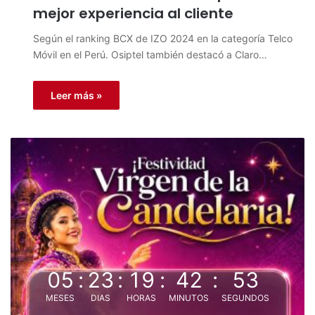
mejor experiencia al cliente
Según el ranking BCX de IZO 2024 en la categoría Telco
Móvil en el Perú. Osiptel también destacó a Claro…
Leer más »
05
:
23
:
19
:
42
:
53
MESES
DIAS
HORAS
MINUTOS
SEGUNDOS