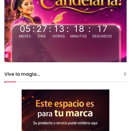
05
:
27
:
13
:
18
:
17
MESES
DIAS
HORAS
MINUTOS
SEGUNDOS
Vive la magia...