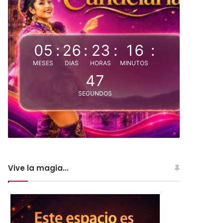
05
:
26
:
23
:
16
:
MESES
DIAS
HORAS
MINUTOS
46
SEGUNDOS
Vive la magia...