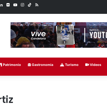
ook
LinkedIn
Flickr
YouTube
Instagram
TikTok
RSS
Patrimonio
Gastronomia
Turismo
Videos
tiz