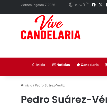
℃
3
Faceb
X
viernes, agosto 7 2026
Puno
Inicio
Noticias
Candelaria
Inicio
/
Pedro Suárez-Vértiz
Pedro Suárez-Vér