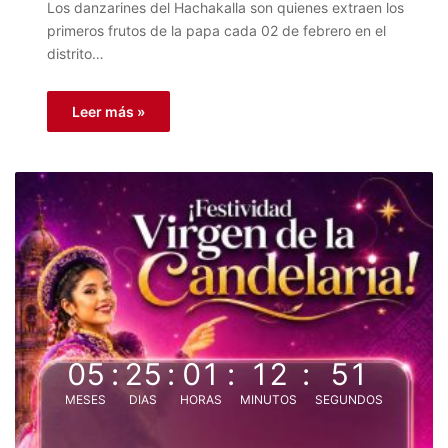
Los danzarines del Hachakalla son quienes extraen los
primeros frutos de la papa cada 02 de febrero en el
distrito…
Leer más »
05
:
25
:
01
:
12
:
51
MESES
DIAS
HORAS
MINUTOS
SEGUNDOS