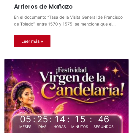
Arrieros de Mañazo
En el documento “Tasa de la Visita General de Francisco
de Toledo”, entre 1570 y 1575, se menciona que el…
Leer más »
05
:
25
:
14
:
15
:
46
MESES
DIAS
HORAS
MINUTOS
SEGUNDOS