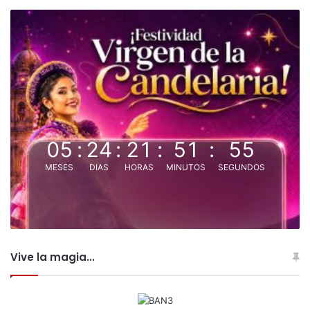
05
:
24
:
21
:
51
:
55
MESES
DIAS
HORAS
MINUTOS
SEGUNDOS
Vive la magia...