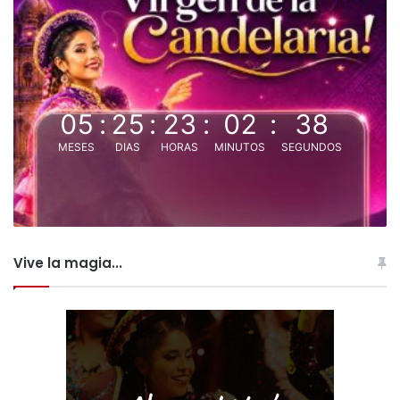
05
:
25
:
23
:
02
:
38
MESES
DIAS
HORAS
MINUTOS
SEGUNDOS
Vive la magia...