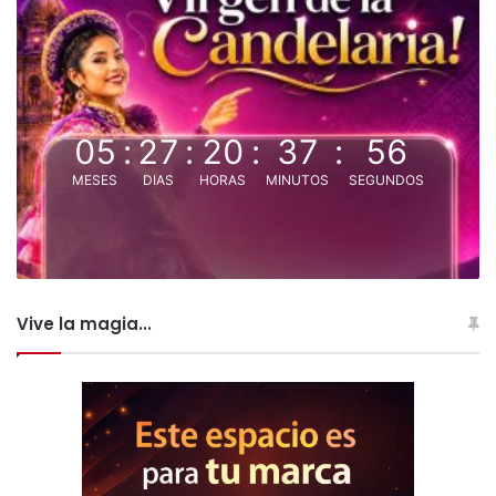
05
:
27
:
20
:
37
:
55
MESES
DIAS
HORAS
MINUTOS
SEGUNDOS
Vive la magia...