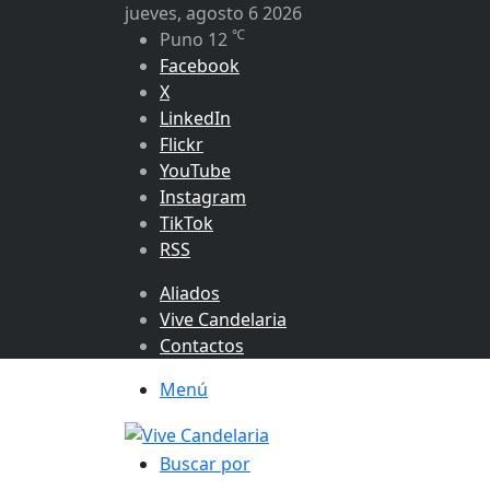
jueves, agosto 6 2026
℃
Puno
12
Facebook
X
LinkedIn
Flickr
YouTube
Instagram
TikTok
RSS
Aliados
Vive Candelaria
Contactos
Menú
Buscar por