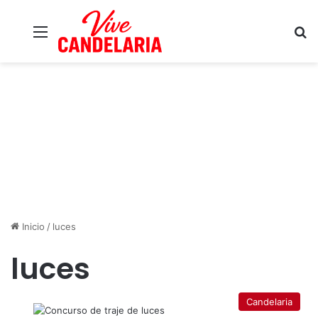
Menú
B
Inicio
/
luces
luces
Candelaria