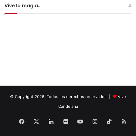
Vive la magia...
© Copyright 2026, Todos los derechos reservados |
Vive
Candelaria
Facebook
X
LinkedIn
Flickr
YouTube
Instagram
TikTok
RS