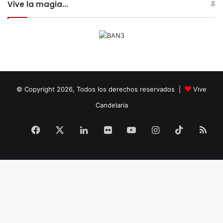
Vive la magia...
© Copyright 2026, Todos los derechos reservados |
Vive
Candelaria
Facebook
X
LinkedIn
Flickr
YouTube
Instagram
TikTok
RS