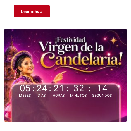
Leer más »
05
:
24
:
21
:
32
:
14
MESES
DIAS
HORAS
MINUTOS
SEGUNDOS