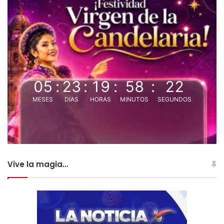
05
:
23
:
19
:
58
:
22
MESES
DIAS
HORAS
MINUTOS
SEGUNDOS
Vive la magia...