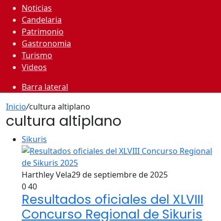
Noticias
Candelaria
Patrimonio
Gastronomia
Turismo
Videos
Barra lateral
Inicio
/
cultura altiplano
cultura altiplano
Sikuris
Harthley Vela
29 de septiembre de 2025
0
40
Resultados oficiales del XLVIII
Concurso Regional de Sikuris