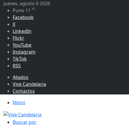
jueves, agosto 6 2026
℃
Puno
11
Facebook
X
LinkedIn
Flickr
YouTube
Instagram
TikTok
RSS
Aliados
Vive Candelaria
Contactos
Menú
Buscar por