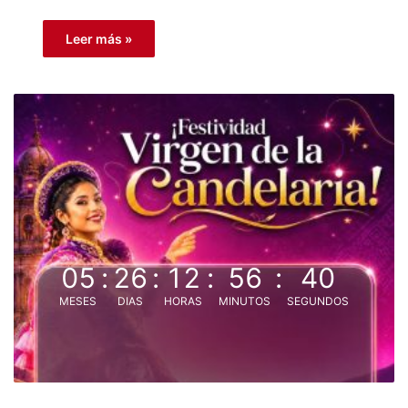
Leer más »
05
:
26
:
12
:
56
:
40
MESES
DIAS
HORAS
MINUTOS
SEGUNDOS