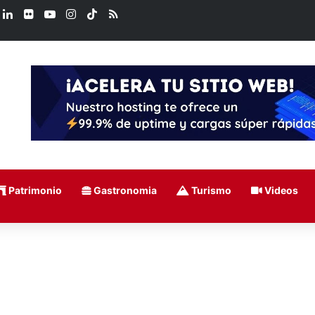
book
LinkedIn
Flickr
YouTube
Instagram
TikTok
RSS
Patrimonio
Gastronomia
Turismo
Videos