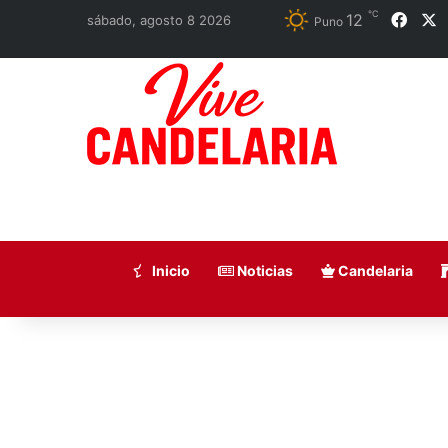
℃
12
Face
X
sábado, agosto 8 2026
Puno
Inicio
Noticias
Candelaria