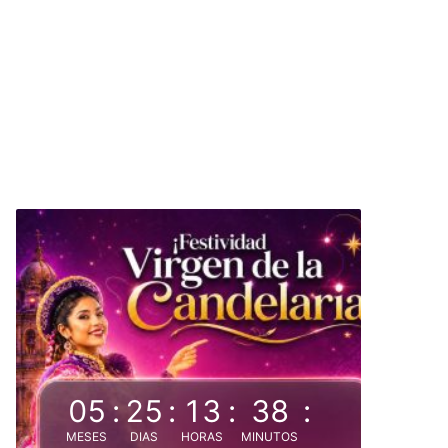
05
:
25
:
13
:
38
:
MESES
DIAS
HORAS
MINUTOS