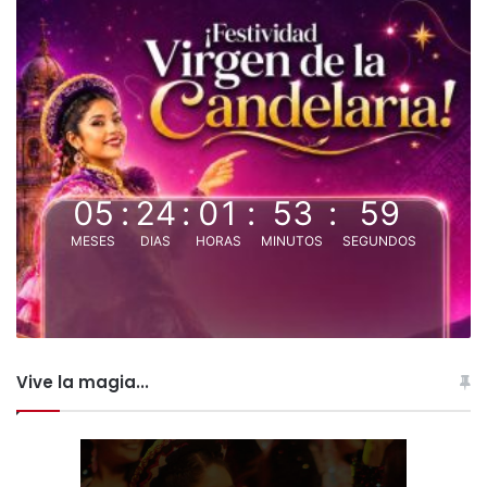
05
:
24
:
01
:
53
:
59
MESES
DIAS
HORAS
MINUTOS
SEGUNDOS
Vive la magia...