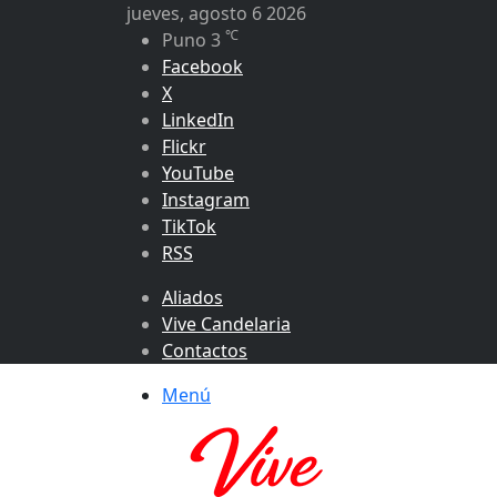
jueves, agosto 6 2026
℃
Puno
3
Facebook
X
LinkedIn
Flickr
YouTube
Instagram
TikTok
RSS
Aliados
Vive Candelaria
Contactos
Menú