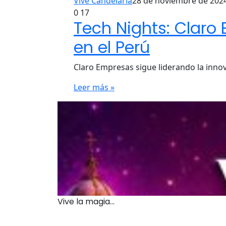
Vive Candelaria
28 de noviembre de 202
0
17
Tech Nights: Claro
en el Perú
Claro Empresas sigue liderando la inno
Leer más »
Vive la magia...