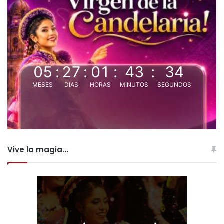
05
:
27
:
01
:
43
:
33
MESES
DIAS
HORAS
MINUTOS
SEGUNDOS
Vive la magia...