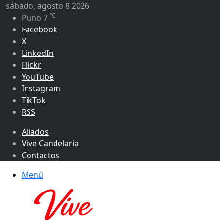
sábado, agosto 8 2026
℃
Puno
7
Facebook
X
LinkedIn
Flickr
YouTube
Instagram
TikTok
RSS
Aliados
Vive Candelaria
Contactos
Menú