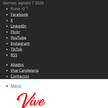
viernes, agosto 7 2026
℃
Puno
-0
Facebook
X
LinkedIn
Flickr
YouTube
Instagram
TikTok
RSS
Aliados
Vive Candelaria
Contactos
Menú