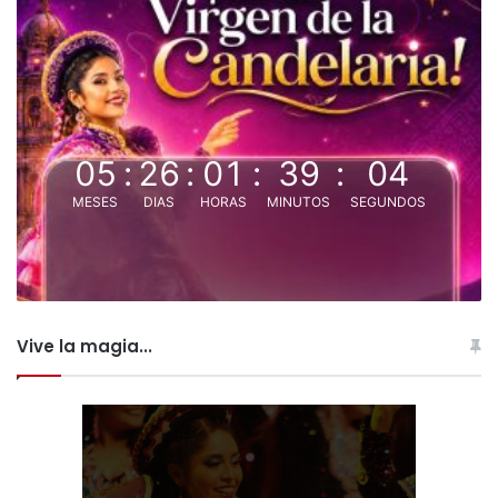
05
:
26
:
01
:
39
:
03
MESES
DIAS
HORAS
MINUTOS
SEGUNDOS
Vive la magia...