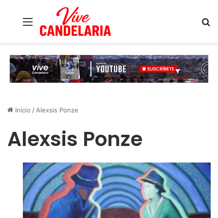
Menú
B
Inicio
/
Alexsis Ponze
Alexsis Ponze