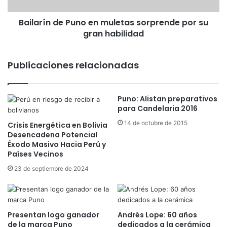
n
s
d
a
Bailarín de Puno en muletas sorprende por su
e
Z
gran habilidad
P
a
u
m
n
p
Publicaciones relacionadas
o
o
e
ñ
n
a
m
Puno: Alistan preparativos
d
u
para Candelaria 2016
a
l
y
14 de octubre de 2015
Crisis Energética en Bolivia
e
u
Desencadena Potencial
t
Éxodo Masivo Hacia Perú y
n
a
Países Vecinos
g
s
u
23 de septiembre de 2024
s
y
o
e
r
ñ
p
a
r
Presentan logo ganador
Andrés Lope: 60 años
p
de la marca Puno
dedicados a la cerámica
e