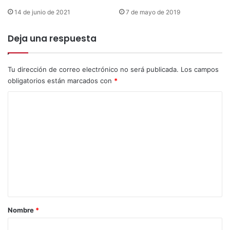
a
n
14 de junio de 2021
7 de mayo de 2019
r
d
a
e
L
Deja una respuesta
p
a
o
C
r
a
Tu dirección de correo electrónico no será publicada.
Los campos
s
n
obligatorios están marcados con
*
u
d
g
C
e
r
l
o
a
a
n
m
r
h
i
e
a
a
b
n
i
t
l
i
a
d
r
Nombre
*
a
i
d