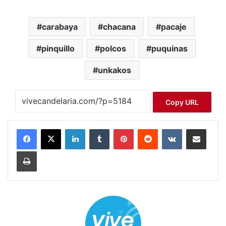
carabaya
chacana
pacaje
pinquillo
polcos
puquinas
unkakos
Copy URL
LinkedIn
Tumblr
Pinterest
Reddit
VKontakte
Compartir por correo electrónico
Imprimir