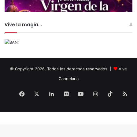
Vive la magia...
© Copyright 2026, Todos los derechos reservados |
Vive
Candelaria
Facebook
X
LinkedIn
Flickr
YouTube
Instagram
TikTok
RS