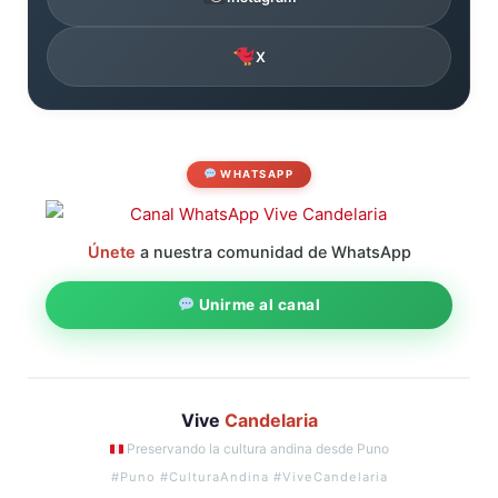
X
WHATSAPP
Únete
a nuestra comunidad de WhatsApp
Unirme al canal
Vive
Candelaria
Preservando la cultura andina desde Puno
#Puno #CulturaAndina #ViveCandelaria