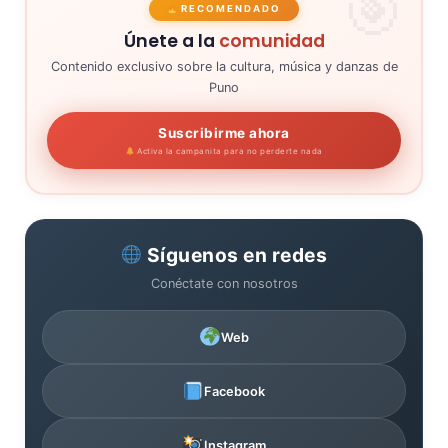
RECOMENDADO
Únete a la
comunidad
Contenido exclusivo sobre la cultura, música y danzas de
Puno
Suscribirme ahora
Activa la campanita para no perderte nada
Síguenos en redes
Conéctate con nosotros
Web
Facebook
Instagram