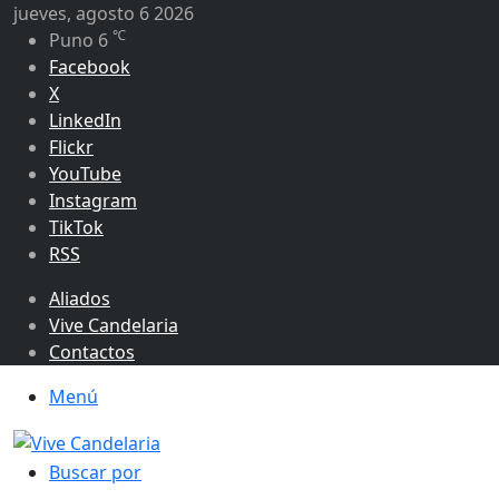
jueves, agosto 6 2026
℃
Puno
6
Facebook
X
LinkedIn
Flickr
YouTube
Instagram
TikTok
RSS
Aliados
Vive Candelaria
Contactos
Menú
Buscar por