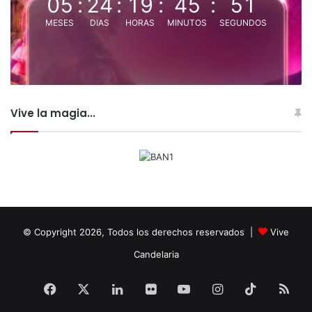
05
:
24
:
19
:
45
:
50
MESES
DIAS
HORAS
MINUTOS
SEGUNDOS
Vive la magia...
© Copyright 2026, Todos los derechos reservados |
Vive
Candelaria
Facebook
X
LinkedIn
Flickr
YouTube
Instagram
TikTok
RS