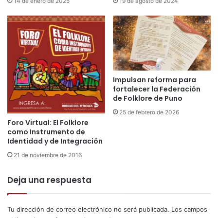
14 de enero de 2025
19 de agosto de 2024
a
a
V
V
i
i
r
r
g
g
e
e
n
n
d
Impulsan reforma para
d
e
fortalecer la Federación
e
l
de Folklore de Puno
l
a
a
25 de febrero de 2026
C
C
Foro Virtual: El Folklore
a
como Instrumento de
a
n
Identidad y de Integración
n
d
d
21 de noviembre de 2016
e
e
l
l
a
Deja una respuesta
a
r
r
i
i
a
Tu dirección de correo electrónico no será publicada.
Los campos
a