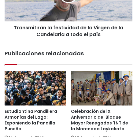
m
a
i
r
t
d
i
a
Transmitirán la festividad de la Virgen de la
r
r
Candelaria a todo el país
á
á
n
n
l
C
Publicaciones relacionadas
a
e
f
l
e
e
s
b
t
r
i
a
v
c
i
i
d
ó
a
Estudiantina Pandillera
Celebración del X
n
Armonías del Lago:
Aniversario del Bloque
d
d
Exponiendo la Pandilla
Mayor Renegados TNT de
d
e
Puneña
la Morenada Laykakota
e
l
l