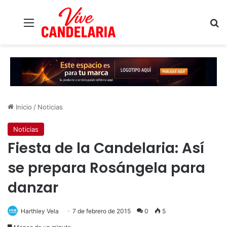
Menú
B
Inicio
/
Noticias
Noticias
Fiesta de la Candelaria: Así
se prepara Rosángela para
danzar
Harthley Vela
7 de febrero de 2015
0
5