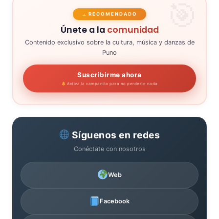
RECOMENDADO
Únete a la
comunidad
Contenido exclusivo sobre la cultura, música y danzas de
Puno
Suscribirme ahora
Activa la campanita para no perderte nada
Síguenos en redes
Conéctate con nosotros
Web
Facebook