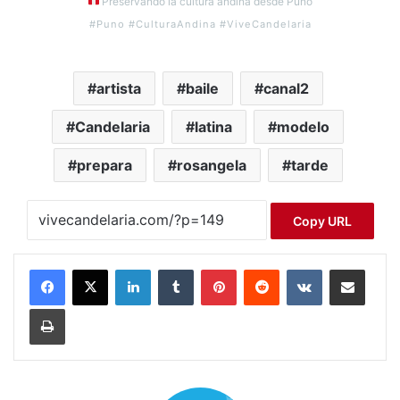
Preservando la cultura andina desde Puno
#Puno #CulturaAndina #ViveCandelaria
artista
baile
canal2
Candelaria
latina
modelo
prepara
rosangela
tarde
Copy URL
LinkedIn
Tumblr
Pinterest
Reddit
VKontakte
Compartir por correo electrónico
Imprimir