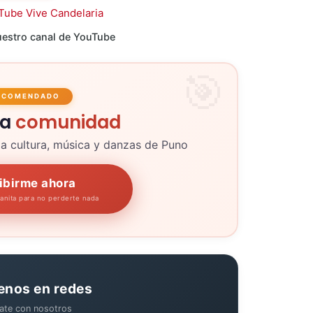
estro canal de YouTube
ECOMENDADO
la
comunidad
la cultura, música y danzas de Puno
ibirme ahora
panita para no perderte nada
enos en redes
ate con nosotros