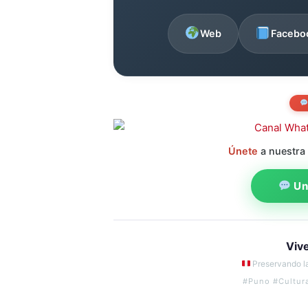
Web
Facebo
Únete
a nuestra
Uni
Viv
Preservando la
#Puno #Cultur