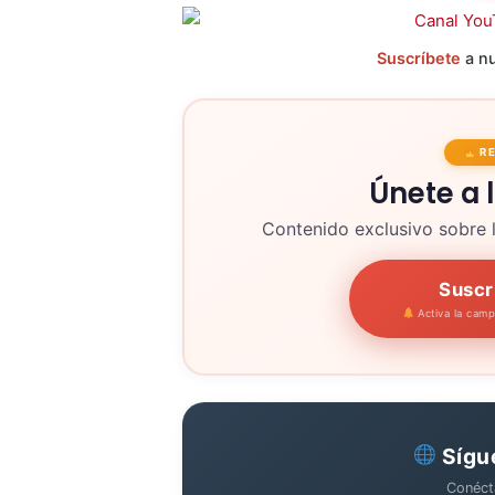
Suscríbete
a nu
R
Únete a 
Contenido exclusivo sobre 
Suscr
Activa la cam
Sígu
Conéct