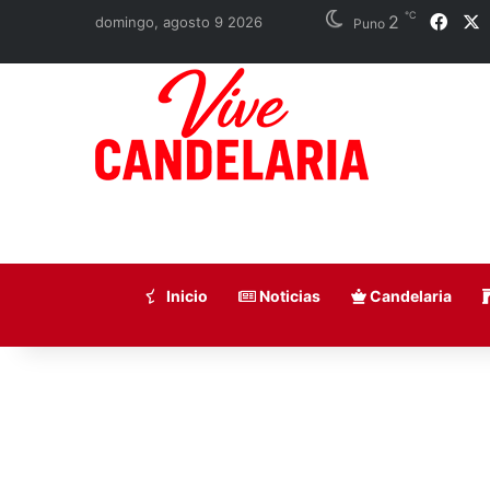
℃
2
Face
domingo, agosto 9 2026
Puno
Inicio
Noticias
Candelaria