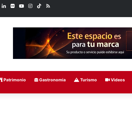
book
X
LinkedIn
Flickr
YouTube
Instagram
TikTok
RSS
Patrimonio
Gastronomia
Turismo
Videos