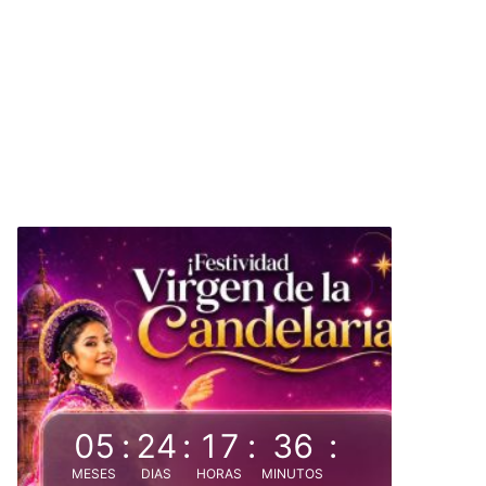
05
:
24
:
17
:
36
:
MESES
DIAS
HORAS
MINUTOS