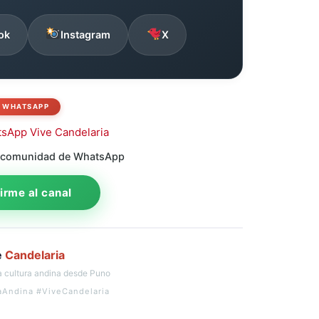
ok
Instagram
X
WHATSAPP
 comunidad de WhatsApp
rme al canal
e
Candelaria
 cultura andina desde Puno
aAndina #ViveCandelaria