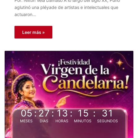
Por: Nilton Vela Dámaso A lo largo del siglo XX, Puno
aglutinó una pléyade de artistas e intelectuales que
actuaron…
Leer más »
05
:
27
:
13
:
15
:
31
MESES
DIAS
HORAS
MINUTOS
SEGUNDOS