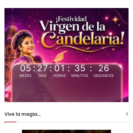
05
:
27
:
01
:
35
:
25
MESES
DIAS
HORAS
MINUTOS
SEGUNDOS
Vive la magia...