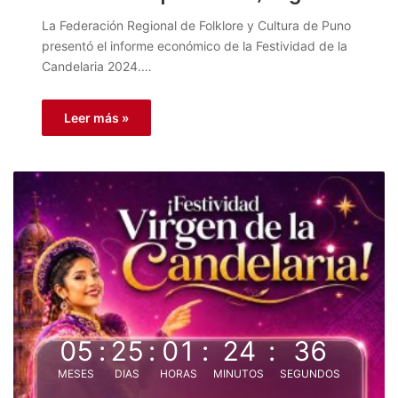
La Federación Regional de Folklore y Cultura de Puno
presentó el informe económico de la Festividad de la
Candelaria 2024.…
Leer más »
05
:
25
:
01
:
24
:
36
MESES
DIAS
HORAS
MINUTOS
SEGUNDOS