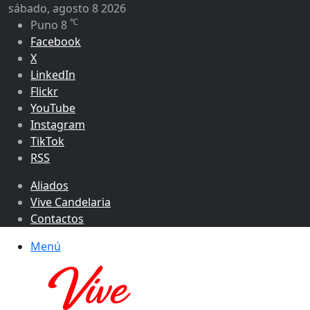
sábado, agosto 8 2026
℃
Puno
8
Facebook
X
LinkedIn
Flickr
YouTube
Instagram
TikTok
RSS
Aliados
Vive Candelaria
Contactos
Menú