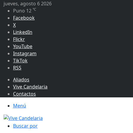
jueves, agosto 6 2026
℃
Puno
12
Facebook
X
LinkedIn
Flickr
YouTube
Instagram
TikTok
RSS
Aliados
Vive Candelaria
Contactos
Menú
Buscar por