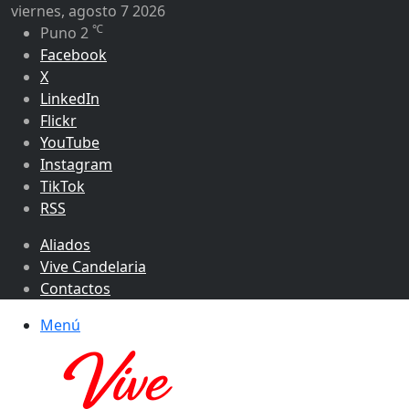
viernes, agosto 7 2026
℃
Puno
2
Facebook
X
LinkedIn
Flickr
YouTube
Instagram
TikTok
RSS
Aliados
Vive Candelaria
Contactos
Menú