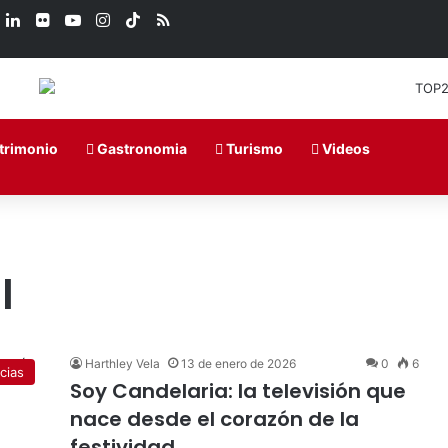
book
X
LinkedIn
Flickr
YouTube
Instagram
TikTok
RSS
trimonio
Gastronomia
Turismo
Videos
l
Harthley Vela
13 de enero de 2026
0
6
cias
Soy Candelaria: la televisión que
nace desde el corazón de la
festividad