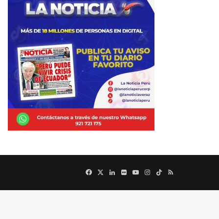
Facebook
X
LinkedIn
Flickr
YouTube
Instagram
TikTok
RSS