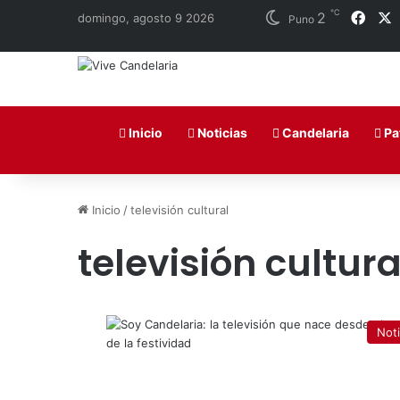
℃
2
Face
domingo, agosto 9 2026
Puno
Inicio
Noticias
Candelaria
Pa
Inicio
/
televisión cultural
televisión cultura
Noti