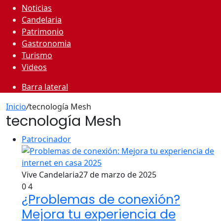
Noticias
Candelaria
Patrimonio
Gastronomia
Turismo
Videos
Barra lateral
Inicio
/
tecnología Mesh
tecnología Mesh
Patrocinador
Vive Candelaria
27 de marzo de 2025
0
4
¿Problemas de conexión?
Mejora tu experiencia de