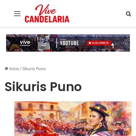
Menú
B
Inicio
/
Sikuris Puno
Sikuris Puno