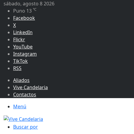
sábado, agosto 8 2026
℃
Puno
13
Facebook
X
LinkedIn
Flickr
YouTube
Instagram
TikTok
RSS
Aliados
Vive Candelaria
Contactos
Menú
Buscar por