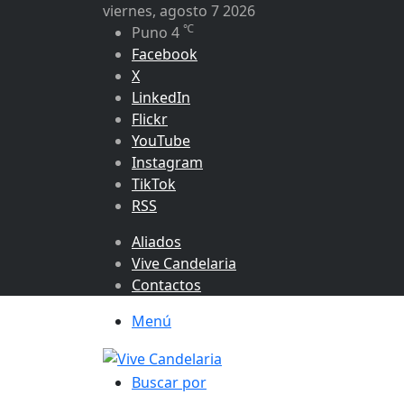
viernes, agosto 7 2026
℃
Puno
4
Facebook
X
LinkedIn
Flickr
YouTube
Instagram
TikTok
RSS
Aliados
Vive Candelaria
Contactos
Menú
Buscar por