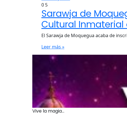
0
5
Sarawja de Moquegu
Cultural Inmateria
El Sarawja de Moquegua acaba de inscrib
Leer más »
Vive la magia...