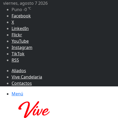
viernes, agosto 7 2026
℃
Puno
-0
Facebook
X
LinkedIn
Flickr
YouTube
Instagram
TikTok
RSS
Aliados
Vive Candelaria
Contactos
Menú