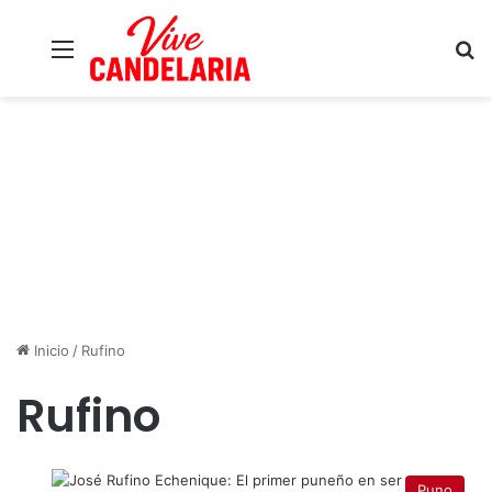
Menú
B
Inicio
/
Rufino
Rufino
Puno