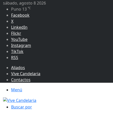
sábado, agosto 8 2026
℃
Puno
13
Facebook
X
LinkedIn
Flickr
YouTube
Instagram
TikTok
RSS
Aliados
Vive Candelaria
Contactos
Menú
Buscar por