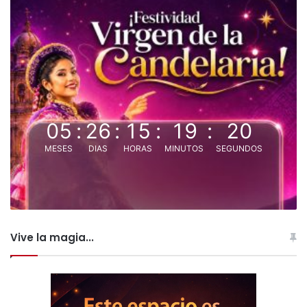
05
:
26
:
15
:
19
:
20
MESES
DIAS
HORAS
MINUTOS
SEGUNDOS
Vive la magia...