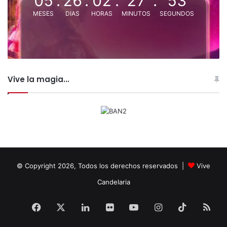
05
:
26
:
02
:
27
:
53
MESES
DIAS
HORAS
MINUTOS
SEGUNDOS
Vive la magia...
© Copyright 2026, Todos los derechos reservados |
Vive
Candelaria
Facebook
X
LinkedIn
Flickr
YouTube
Instagram
TikTok
RS