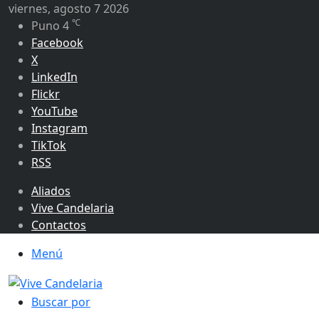
viernes, agosto 7 2026
℃
Puno
4
Facebook
X
LinkedIn
Flickr
YouTube
Instagram
TikTok
RSS
Aliados
Vive Candelaria
Contactos
Menú
Buscar por